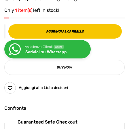
Only
1 item(s)
left in stock!
AGGIUNGI AL CARRELLO
Assistenza Clienti
Online
Scrivici su Whatsapp
BUY NOW
Aggiungi alla Lista desideri
Confronta
Guaranteed Safe Checkout