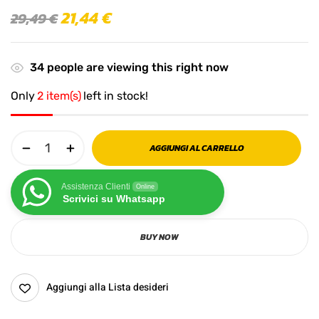
21,44
€
29,49
€
34
people are viewing this right now
Only
2 item(s)
left in stock!
AGGIUNGI AL CARRELLO
Assistenza Clienti
Online
Scrivici su Whatsapp
BUY NOW
Aggiungi alla Lista desideri