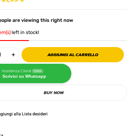
ople are viewing this right now
tem(s)
left in stock!
AGGIUNGI AL CARRELLO
Assistenza Clienti
Online
Scrivici su Whatsapp
BUY NOW
giungi alla Lista desideri
ta