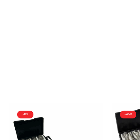
-8%
-46%