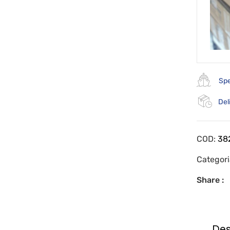
Spe
Del
COD:
38
Categor
Share :
Des