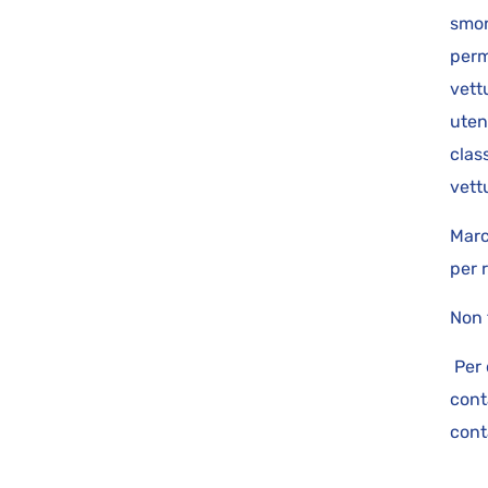
smon
perm
vett
uten
class
vet
Marc
per 
Non 
Per 
cont
cont