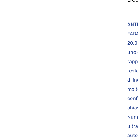
AN
FARA
20.0
uno 
rapp
test
di i
molt
conf
chia
Nume
ultr
auto