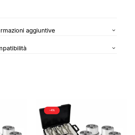
ormazioni aggiuntive
patibilità
-4%