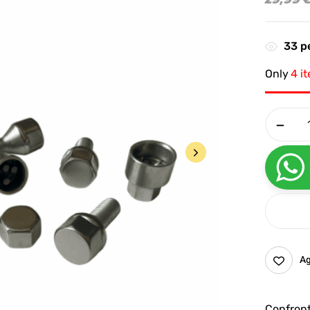
33
pe
Only
4 i
Ag
Confron