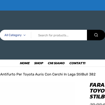
All Category
HOME
SHOP
CHI SIAMO
CONTATTI
Antifurto Per Toyota Auris Con Cerchi In Lega StilBull 382
FARA
TOYO
STILB
29,99