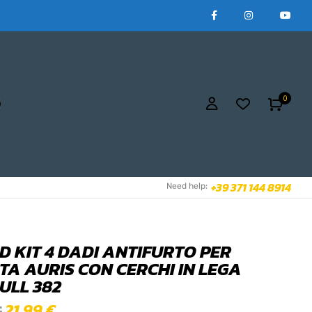
0
+39 371 144 8914
Need help:
D KIT 4 DADI ANTIFURTO PER
TA AURIS CON CERCHI IN LEGA
ULL 382
21,99
€
€