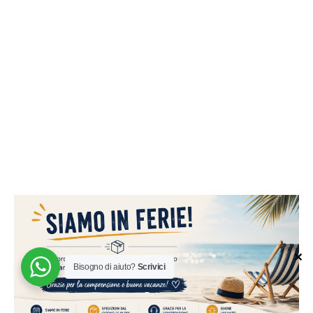
✕
Bisogno di aiuto?
Scrivici