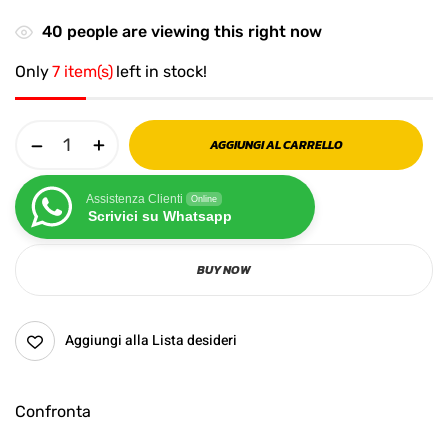
40
people are viewing this right now
Only
7 item(s)
left in stock!
AGGIUNGI AL CARRELLO
Assistenza Clienti
Online
Scrivici su Whatsapp
BUY NOW
Aggiungi alla Lista desideri
Confronta