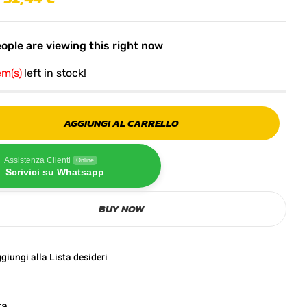
ople are viewing this right now
em(s)
left in stock!
AGGIUNGI AL CARRELLO
Assistenza Clienti
Online
Scrivici su Whatsapp
BUY NOW
giungi alla Lista desideri
ta