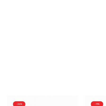
-26%
-11%