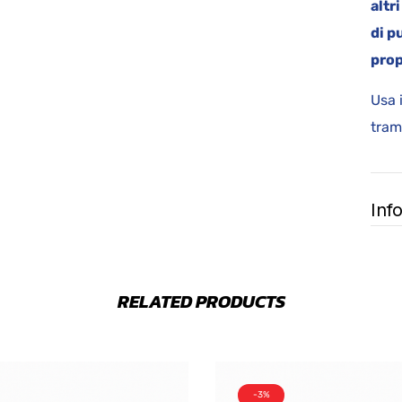
altr
di p
prop
Usa 
tram
Inf
RELATED PRODUCTS
-3%