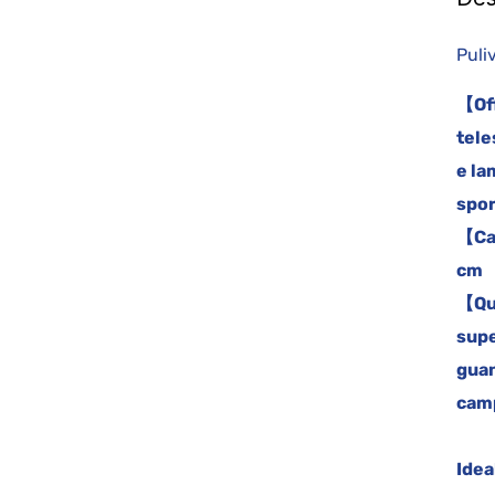
Puli
【Off
tele
e la
spor
【Car
cm
【Qua
supe
guan
cam
Idea