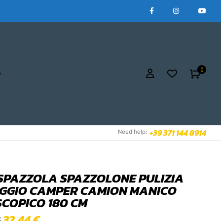
0
+39 371 144 8914
Need help:
SPAZZOLA SPAZZOLONE PULIZIA
GGIO CAMPER CAMION MANICO
SCOPICO 180 CM
32,44
€
€