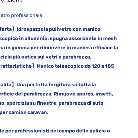
vetro professionale
erta】Idrospazzola pulivetro con manico
scopico in alluminio. spugna assorbente in mesh
ma in gomma per rimuovere in maniera efficace la
cizia più ostica sui vetri e parabrezza.
atteristiche】Manico telescopico da 120 a 185
lità】Una perfetta tergitura su tutta la
rficie del parabrezza. Rimuove sporco, insetti,
o, sporcizia su finestre, parabrezza di auto
per camion caravan.
le per professionisti nel campo delle pulizie o