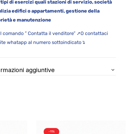
i tipi di esercizi quali stazioni di servizio, società
ulizia edifici o appartamenti, gestione della
rietà e manutenzione
il comando ” Contatta il venditore” ➚O contattaci
ite whatapp al numero sottoindicato↴
ormazioni aggiuntive
-11%