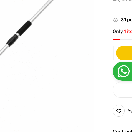
31
pe
Only
1 it
Ag
Confron