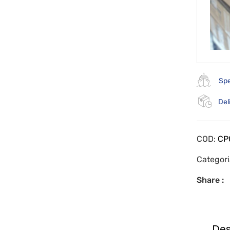
Spe
Del
COD:
CP
Categor
Share :
Des