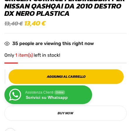
NISSAN QASHQAI DA 2010 DESTRO
DX NERO PLASTICA
13,40
€
13,40
€
35
people are viewing this right now
Only
1 item(s)
left in stock!
AGGIUNGI AL CARRELLO
Assistenza Clienti
Online
Scrivici su Whatsapp
BUY NOW