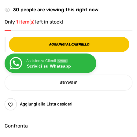
30
people are viewing this right now
Only
1 item(s)
left in stock!
AGGIUNGI AL CARRELLO
Assistenza Clienti
Online
Scrivici su Whatsapp
BUY NOW
Aggiungi alla Lista desideri
Confronta