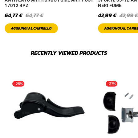
17012 4PZ
NERI FUME
64,77
€
64,77
€
42,99
€
42,99
€
AGGIUNGI AL CARRELLO
AGGIUNGI AL CARR
RECENTLY VIEWED PRODUCTS
-25%
-37%