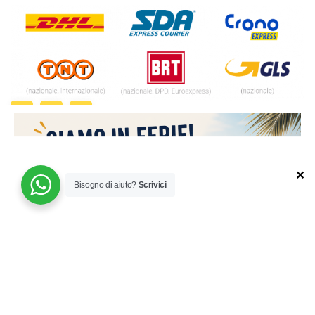
✕
Bisogno di aiuto?
Scrivici
© 2024 | MADE WITH ♥️ BY