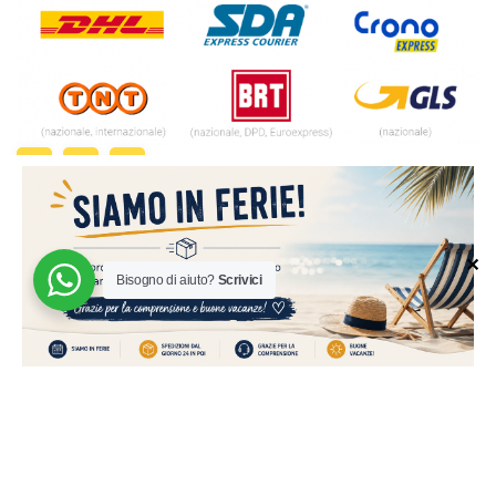
✕
Bisogno di aiuto?
Scrivici
© 2024 | MADE WITH ♥️ BY