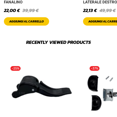
FANALINO
LATERALE DESTRO
22,00
€
39,99
€
22,13
€
49,99
€
AGGIUNGI AL CARRELLO
AGGIUNGI AL CARR
RECENTLY VIEWED PRODUCTS
-25%
-37%