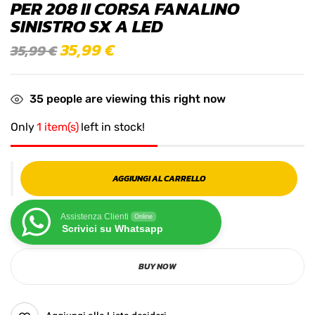
PER 208 II CORSA FANALINO
SINISTRO SX A LED
35,99
€
35,99
€
35
people are viewing this right now
Only
1 item(s)
left in stock!
AGGIUNGI AL CARRELLO
Assistenza Clienti
Online
Scrivici su Whatsapp
BUY NOW