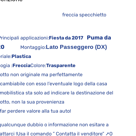
reccia specchietto
Puma da
cipali applicazioni:
Fiesta da 2017
20
Lato Passeggero (DX)
Montaggio:
riale:
Plastica
logia :
Freccia
Colore:
Trasparente
otto non originale ma perfettamente
rcambiabile con esso l’eventuale logo della casa
mobilistica sta solo ad indicare la destinazione del
otto, non la sua provenienza
far perdere valore alla tua auto!
qualcunque dubbio o informazione non esitare a
attarci !Usa il comando ” Contatta il venditore” ➚O