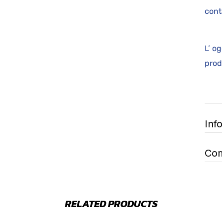
cont
L’ o
p
Inf
Com
RELATED PRODUCTS