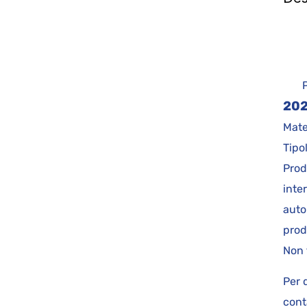
f
Prin
20
Mate
Tipo
Prod
inte
auto
prod
Non 
Per 
cont