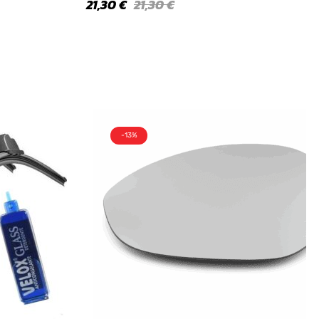
21,30
€
21,30
€
-13%