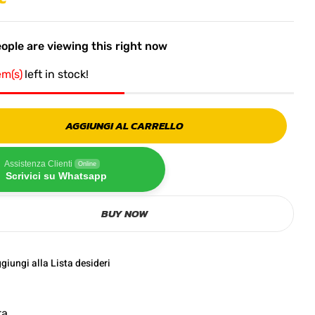
ople are viewing this right now
em(s)
left in stock!
AGGIUNGI AL CARRELLO
Assistenza Clienti
Online
Scrivici su Whatsapp
BUY NOW
giungi alla Lista desideri
ta