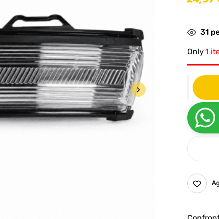
31
pe
Only
1 it
Ag
Confron