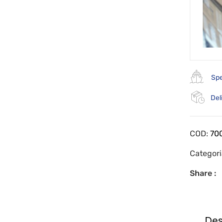
Spe
Del
COD:
70
Categor
Share :
Des