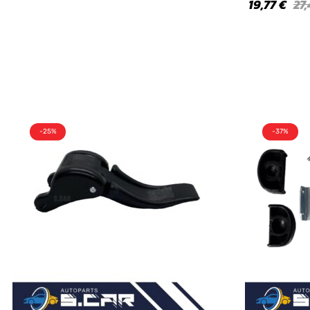
19,77
€
27
-25%
-37%