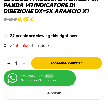
PANDA 141 INDICATORE DI
DIREZIONE DX=SX ARANCIO X1
8,45
€
8,45
€
37
people are viewing this right now
Only
4 item(s)
left in stock!
AGGIUNGI AL CARRELLO
Assistenza Clienti
Online
Scrivici su Whatsapp
BUY NOW