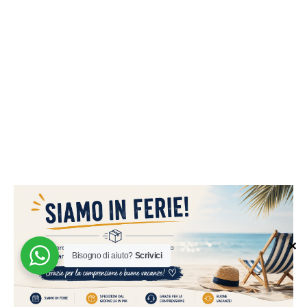
✕
Bisogno di aiuto?
Scrivici