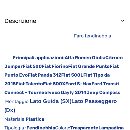
Descrizione
Faro fendinebbia
Principali applicazioni:
Alfa Romeo Giulia
Citroen
Jumper
Fiat 500
Fiat Fiorino
Fiat Grande Punto
Fiat
Punto Evo
Fiat Panda 312
Fiat 500L
Fiat Tipo da
2015
Fiat Talento
Fiat 500X
Ford S-Max
Ford Transit
Connect – Tourneo
Iveco Dayly 2014
Jeep Compass
Lato Guida (SX)
Lato Passeggero
Montaggio:
(Dx)
Materiale:
Plastica
Tipologia :
Fendinebbia
Colore:
Trasparente
Lampadina