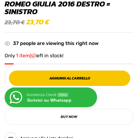
ROMEO GIULIA 2016 DESTRO =
SINISTRO
23,70
€
23,70
€
37
people are viewing this right now
Only
1 item(s)
left in stock!
AGGIUNGI AL CARRELLO
Assistenza Clienti
Online
Scrivici su Whatsapp
BUY NOW