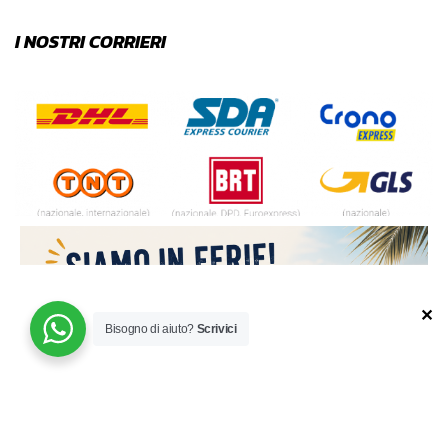
I NOSTRI CORRIERI
✕
Bisogno di aiuto?
Scrivici
© 2024 | MADE WITH ♥️ BY