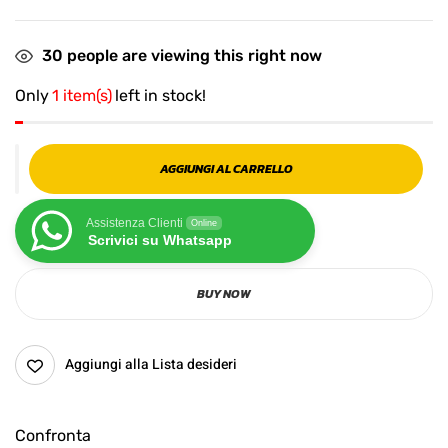
30
people are viewing this right now
Only
1 item(s)
left in stock!
AGGIUNGI AL CARRELLO
Assistenza Clienti
Online
Scrivici su Whatsapp
BUY NOW
Aggiungi alla Lista desideri
Confronta