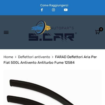
Come Raggiungerci
0
Home
Deflettori antivento
FARAD Deflettori Aria Per
Fiat 500L Antivento Antiturbo Fume 12584