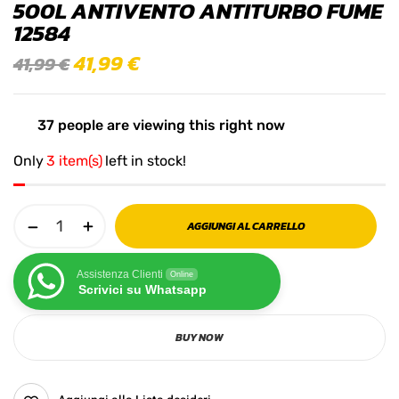
500L ANTIVENTO ANTITURBO FUME
12584
41,99
€
41,99
€
37
people are viewing this right now
Only
3 item(s)
left in stock!
AGGIUNGI AL CARRELLO
Assistenza Clienti
Online
Scrivici su Whatsapp
BUY NOW