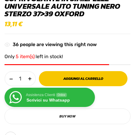
UNIVERSALE AUTO TUNING NERO
STERZO 37>39 OXFORD
13,11
€
36
people are viewing this right now
Only
5 item(s)
left in stock!
AGGIUNGI AL CARRELLO
Assistenza Clienti
Online
Scrivici su Whatsapp
BUY NOW