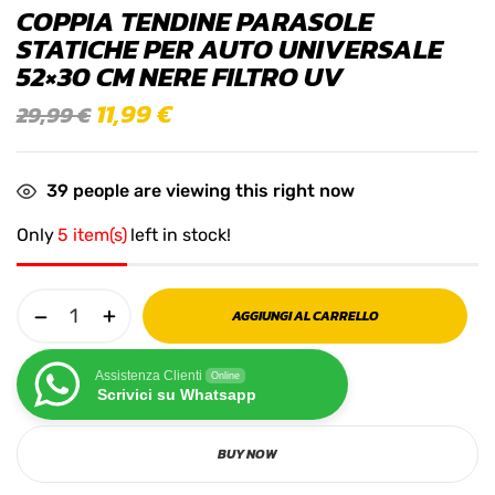
COPPIA TENDINE PARASOLE
STATICHE PER AUTO UNIVERSALE
52×30 CM NERE FILTRO UV
11,99
€
29,99
€
39
people are viewing this right now
Only
5 item(s)
left in stock!
AGGIUNGI AL CARRELLO
Assistenza Clienti
Online
Scrivici su Whatsapp
BUY NOW