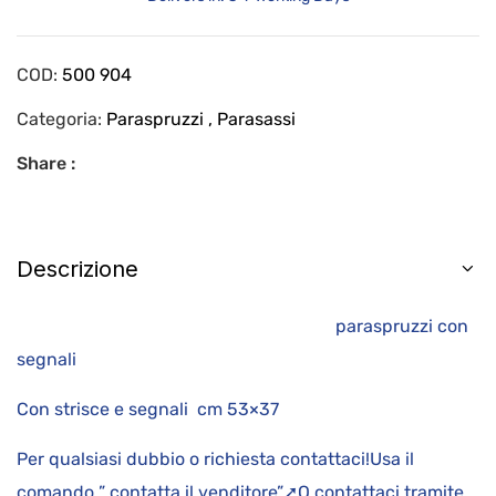
COD:
500 904
Categoria:
Paraspruzzi , Parasassi
Share :
Descrizione
paraspruzzi con
segnali
Con strisce e segnali cm 53×37
Per qualsiasi dubbio o richiesta contattaci!Usa il
comando ” contatta il venditore”➚O contattaci tramite