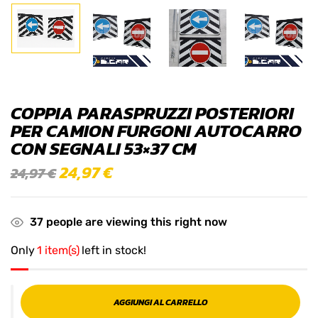
COPPIA PARASPRUZZI POSTERIORI
PER CAMION FURGONI AUTOCARRO
CON SEGNALI 53×37 CM
24,97
€
24,97
€
37
people are viewing this right now
Only
1 item(s)
left in stock!
AGGIUNGI AL CARRELLO