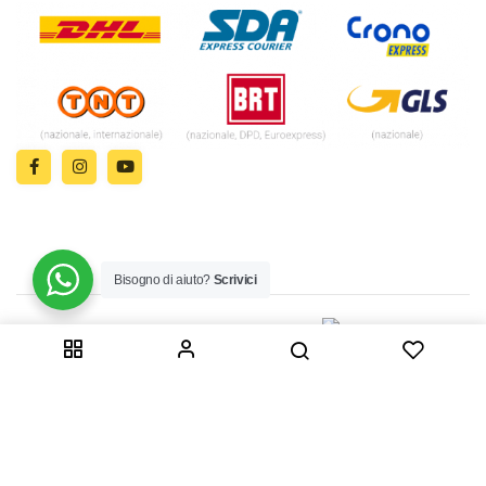
Bisogno di aiuto?
Scrivici
© 2024 | MADE WITH ♥️ BY