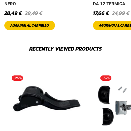
NERO
DA 12 TERMICA
28,49
€
28,49
€
17,66
€
24,99
€
AGGIUNGI AL CARRELLO
AGGIUNGI AL CARR
RECENTLY VIEWED PRODUCTS
-25%
-37%