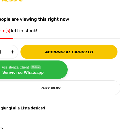
ople are viewing this right now
tem(s)
left in stock!
AGGIUNGI AL CARRELLO
Assistenza Clienti
Online
Scrivici su Whatsapp
BUY NOW
giungi alla Lista desideri
ta