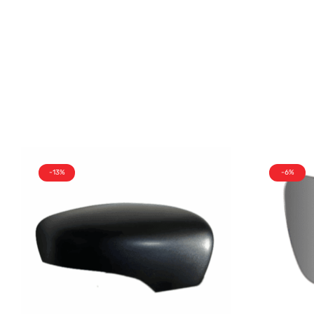
-13%
-6%