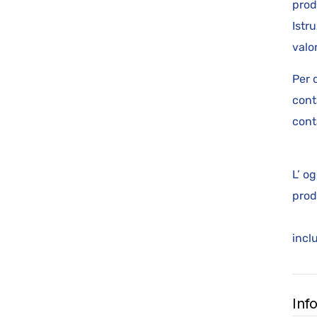
prod
Istr
valo
Per 
cont
cont
L’ o
p
Is
Inf