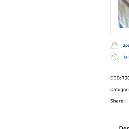
Spe
Del
COD:
70
Categor
Share :
Des