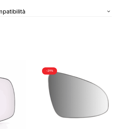
patibilità
-29%