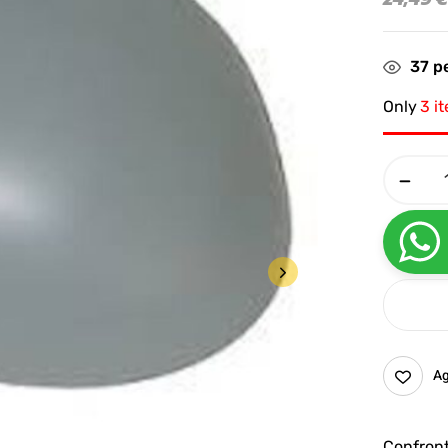
37
pe
Only
3 i
Ag
Confron