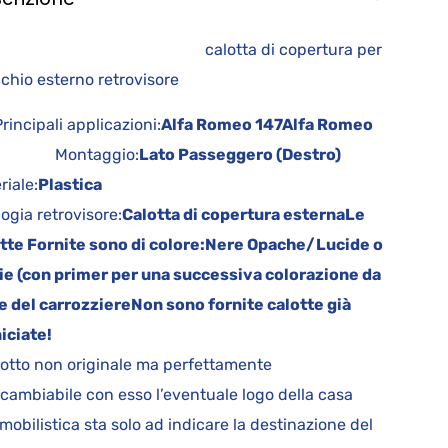
alotta di copertura per
cchio esterno retrovisore
cipali applicazioni:
Alfa Romeo 147
Alfa Romeo
Montaggio:
Lato Passeggero (Destro)
riale:
Plastica
logia retrovisore:
Calotta di copertura esterna
Le
tte Fornite sono di colore:
Nere Opache/Lucide o
ie (con primer per una successiva colorazione da
e del carrozziere
Non sono fornite calotte già
iciate!
otto non originale ma perfettamente
rcambiabile con esso l’eventuale logo della casa
mobilistica sta solo ad indicare la destinazione del