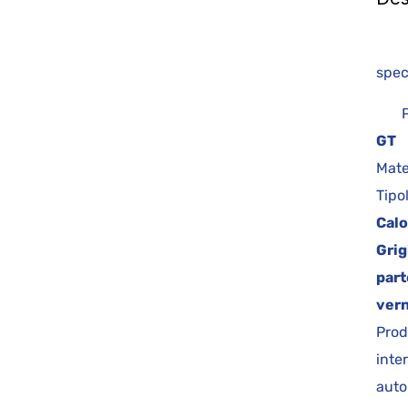
c
spe
Prin
GT
Mate
Tipo
Calo
Grig
part
vern
Prod
inte
auto