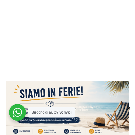
✕
Bisogno di aiuto?
Scrivici