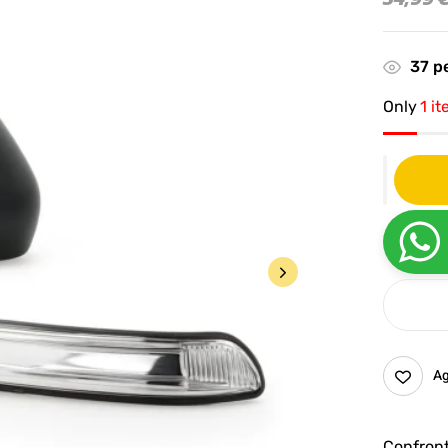
37
pe
Only
1 it
Ag
Confron