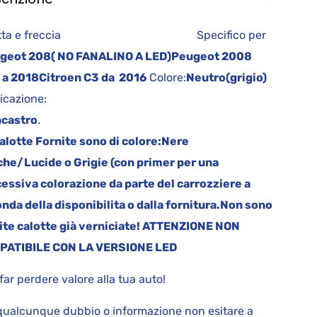
lotta e freccia Specifico per
geot 208( NO FANALINO A LED)
Peugeot 2008
 a 2018
Citroen C3 da 2016
Colore:
Neutro(grigio)
icazione:
ncastro
.
alotte Fornite sono di colore:
Nere
he/Lucide o Grigie (con primer per una
essiva colorazione da parte del carrozziere a
nda della disponibilita o dalla fornitura.
Non sono
ite calotte già verniciate! ATTENZIONE NON
PATIBILE CON LA VERSIONE LED
far perdere valore alla tua auto!
qualcunque dubbio o informazione non esitare a