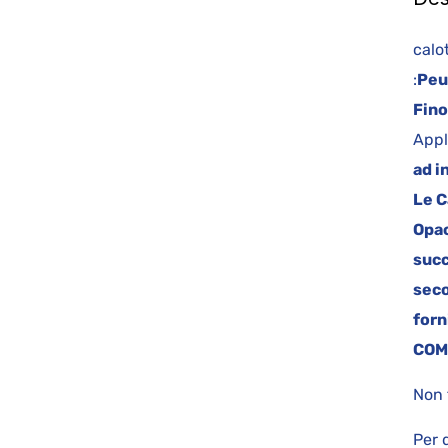
ca
:
Peu
Fino
Appl
ad i
Le C
Opac
succ
seco
forn
COM
Non 
Per 