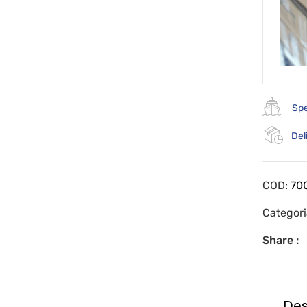
Spe
Del
COD:
70
Categor
Share :
Des