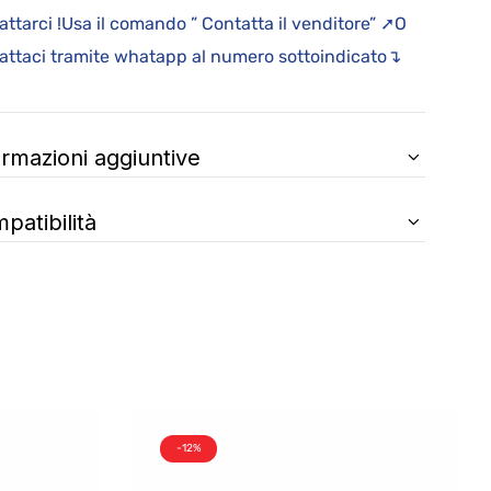
attarci !Usa il comando ” Contatta il venditore” ➚O
attaci tramite whatapp al numero sottoindicato↴
ormazioni aggiuntive
patibilità
-12%