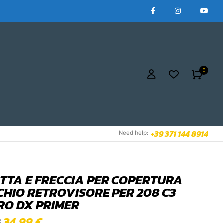
0
+39 371 144 8914
Need help:
TTA E FRECCIA PER COPERTURA
CHIO RETROVISORE PER 208 C3
RO DX PRIMER
34,99
€
€