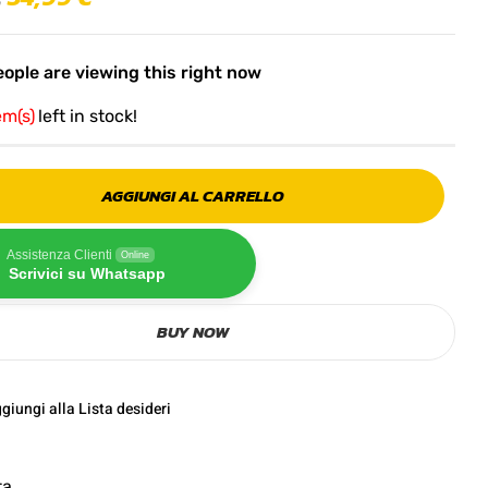
ople are viewing this right now
em(s)
left in stock!
AGGIUNGI AL CARRELLO
Assistenza Clienti
Online
Scrivici su Whatsapp
BUY NOW
giungi alla Lista desideri
ta