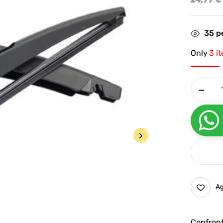
35
pe
Only
3 i
Ag
Confron