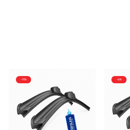
-11%
-6%