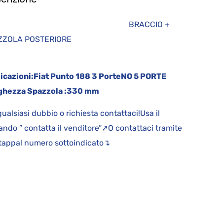
BRACCIO +
AZZOLA POSTERIORE
icazioni:
Fiat Punto 188 3 Porte
NO 5 PORTE
hezza Spazzola :
330 mm
qualsiasi dubbio o richiesta contattaci!Usa il
ndo ” contatta il venditore”➚O contattaci tramite
appal numero sottoindicato↴