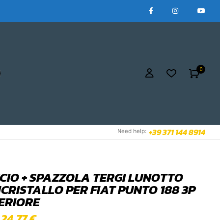
0
+39 371 144 8914
Need help:
CIO + SPAZZOLA TERGI LUNOTTO
CRISTALLO PER FIAT PUNTO 188 3P
ERIORE
24,77
€