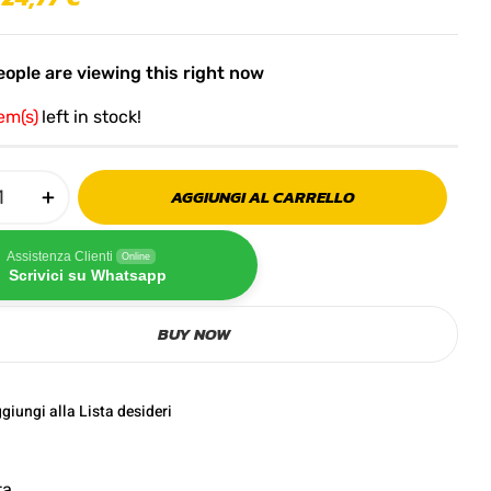
ople are viewing this right now
tem(s)
left in stock!
AGGIUNGI AL CARRELLO
Assistenza Clienti
Online
Scrivici su Whatsapp
BUY NOW
giungi alla Lista desideri
ta