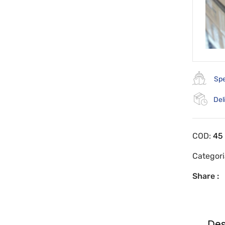
Spe
Del
COD:
45
Categor
Share :
Des