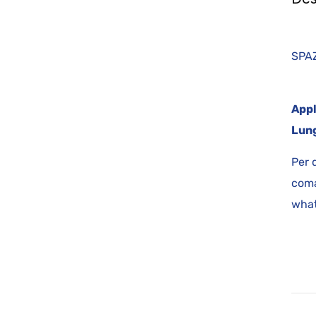
SP
Appl
Lung
Per 
coma
what