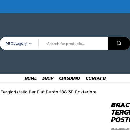
All Category
HOME
SHOP
CHI SIAMO
CONTATTI
 Tergicristallo Per Fiat Punto 188 3P Posteriore
BRAC
TERGI
POST
24,77
€