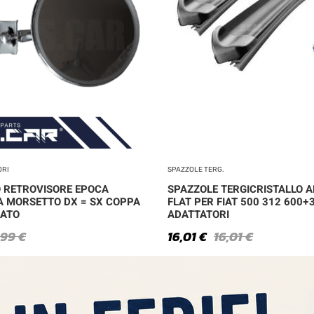
ORI
SPAZZOLE TERG.
 RETROVISORE EPOCA
SPAZZOLE TERGICRISTALLO A
A MORSETTO DX = SX COPPA
FLAT PER FIAT 500 312 600+
ATO
ADATTATORI
,99
€
16,01
€
16,01
€