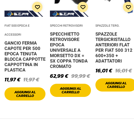
FIAT 500 EPOCA E
SPECCHI RETROVISORI
SPAZZOLE TERG.
SPECCHIETTO
SPAZZOLE
ACCESSORI
RETROVISORE
TERGICRISTALLO
GANCIO FERMA
EPOCA
ANTERIORI FLAT
CAPOTE PER 500
UNIVERSALE A
PER FIAT 500 312
EPOCA TENUTA
MORSETTO DX =
600+350 +
BLOCCA CAPPOTTE
SX COPPA TONDA
ADATTATORI
CAPPOTTINA IN
CROMATO
16,01
€
16,01
€
PLASTICA
62,99
€
99,99
€
11,97
€
11,97
€
AGGIUNGI AL
CARRELLO
AGGIUNGI AL
AGGIUNGI AL
CARRELLO
CARRELLO