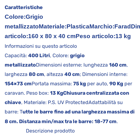
Caratteristiche
Colore:
Grigio
metallizzato
Materiale:
Plastica
Marchio:
Farad
Di
articolo:
160 x 80 x 40 cm
Peso articolo:
13 kg
Informazioni su questo articolo
Capacità:
400 Litri
, Colore:
grigio
metallizzato
Dimensioni esterne: lunghezza
160 cm
,
larghezza
80 cm
, altezza
40 cm
; Dimensioni interne:
154×73 cm
Portata massima:
75 kg
per auto,
90 Kg
per
caravan. Peso box:
13 Kg
Chiusura centralizzata con
chiave
, Materiale: P.S. UV ProtectedAdattabilità su
barre: T
utte le barre fino ad una larghezza massima di
8 cm. Distanza min/max tra le barre: 18-77 cm
.
Descrizione prodotto