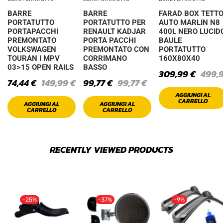
BARRE
BARRE
FARAD BOX TETT
PORTATUTTO
PORTATUTTO PER
AUTO MARLIN N8
PORTAPACCHI
RENAULT KADJAR
400L NERO LUCID
PREMONTATO
PORTA PACCHI
BAULE
VOLKSWAGEN
PREMONTATO CON
PORTATUTTO
TOURAN I MPV
CORRIMANO
160X80X40
03>15 OPEN RAILS
BASSO
309,99
€
499,
74,44
€
149,99
€
99,77
€
99,77
€
AGGIUNGI AL
CARRELLO
AGGIUNGI AL
AGGIUNGI AL
CARRELLO
CARRELLO
RECENTLY VIEWED PRODUCTS
-25%
-37%
-9%