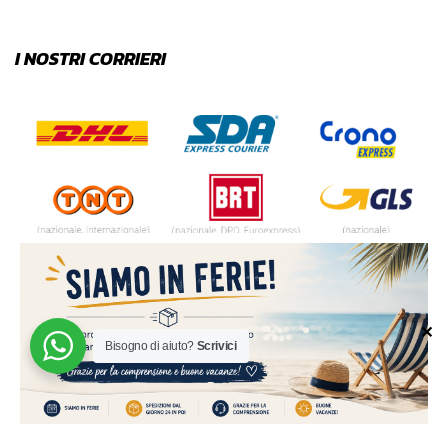
I NOSTRI CORRIERI
✕
Bisogno di aiuto?
Scrivici
© 2024 | MADE WITH ♥️ BY