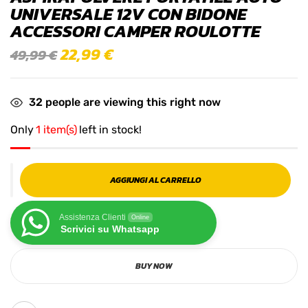
UNIVERSALE 12V CON BIDONE
ACCESSORI CAMPER ROULOTTE
22,99
€
49,99
€
32
people are viewing this right now
Only
1 item(s)
left in stock!
AGGIUNGI AL CARRELLO
Assistenza Clienti
Online
Scrivici su Whatsapp
BUY NOW