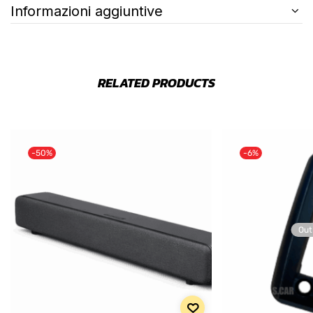
Informazioni aggiuntive
RELATED PRODUCTS
-50%
-6%
Out