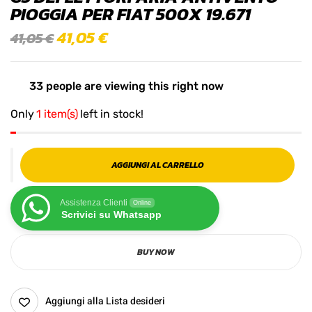
PIOGGIA PER FIAT 500X 19.671
41,05
€
41,05
€
33
people are viewing this right now
Only
1 item(s)
left in stock!
AGGIUNGI AL CARRELLO
Assistenza Clienti
Online
Scrivici su Whatsapp
BUY NOW
Aggiungi alla Lista desideri