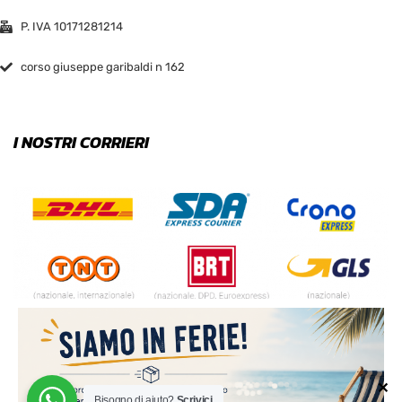
P. IVA 10171281214
corso giuseppe garibaldi n 162
I NOSTRI CORRIERI
✕
Bisogno di aiuto?
Scrivici