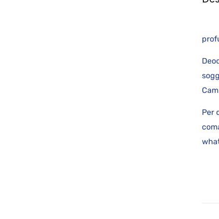
c
p
Deod
sogg
Camp
Per 
coma
what