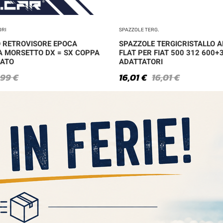
ORI
SPAZZOLE TERG.
 RETROVISORE EPOCA
SPAZZOLE TERGICRISTALLO A
A MORSETTO DX = SX COPPA
FLAT PER FIAT 500 312 600+
ATO
ADATTATORI
,99
€
16,01
€
16,01
€
CONTATTI
+39 3711448914
assistenza@autoricambiscar.it