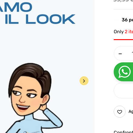
36
pe
Only
2 i
Ag
Confron