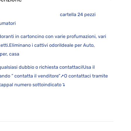
artella 24 pezzi
rofumatori
oranti in cartoncino con varie profumazioni, vari
etti.Eliminano i cattivi odoriIdeale per Auto,
er, casa
qualsiasi dubbio o richiesta contattaci!Usa il
ndo ” contatta il venditore”➚O contattaci tramite
appal numero sottoindicato↴