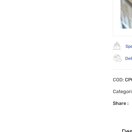
Spe
Del
COD:
CP
Categor
Share :
Des