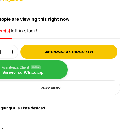
ople are viewing this right now
tem(s)
left in stock!
AGGIUNGI AL CARRELLO
Assistenza Clienti
Online
Scrivici su Whatsapp
BUY NOW
giungi alla Lista desideri
ta