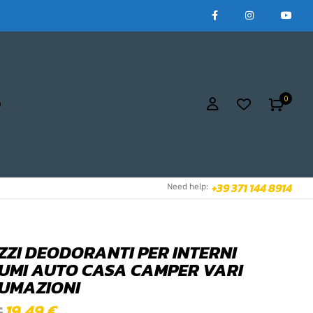
0
+39 371 144 8914
Need help:
EZZI DEODORANTI PER INTERNI
UMI AUTO CASA CAMPER VARI
UMAZIONI
19,49
€
€