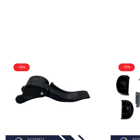
-25%
-37%