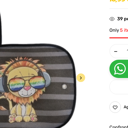
39
pe
Only
5 i
Ag
Confron