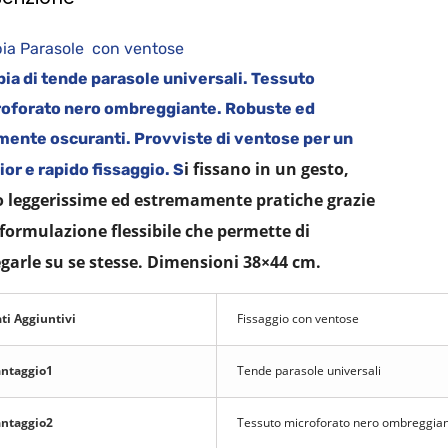
ppia Parasole con ventose
ia di tende parasole universali.
Tessuto
roforato nero ombreggiante.
Robuste ed
mente oscuranti.
Provviste di ventose per un
i fissano in un gesto,
ior e rapido fissaggio.
S
 leggerissime ed estremamente pratiche grazie
 formulazione flessibile che permette di
egarle su se stesse.
Dimensioni 38×44 cm.
ti Aggiuntivi
Fissaggio con ventose
ntaggio1
Tende parasole universali
ntaggio2
Tessuto microforato nero ombreggia