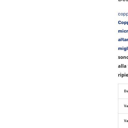
co
Copp
mic
alta
migl
sono
alla
ripi
Da
Va
Va