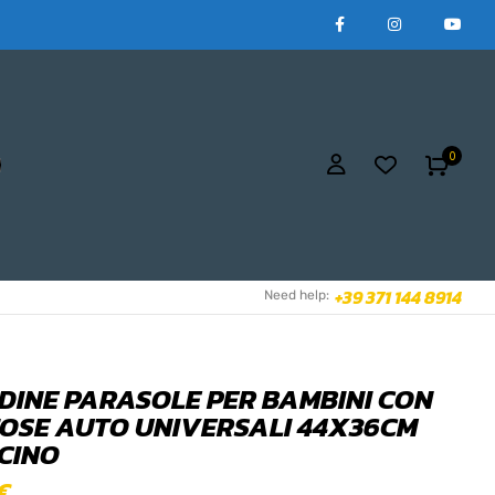
0
+39 371 144 8914
Need help:
NDINE PARASOLE PER BAMBINI CON
OSE AUTO UNIVERSALI 44X36CM
CINO
€