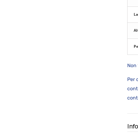
La
Al
Pe
Non 
Per 
cont
cont
Inf