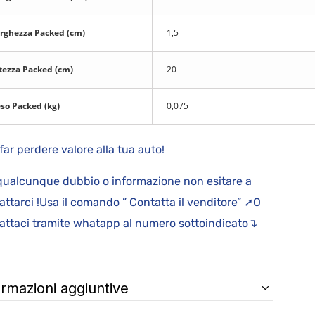
rghezza Packed (cm)
1,5
tezza Packed (cm)
20
so Packed (kg)
0,075
far perdere valore alla tua auto!
qualcunque dubbio o informazione non esitare a
attarci !Usa il comando ” Contatta il venditore” ➚O
attaci tramite whatapp al numero sottoindicato↴
ormazioni aggiuntive