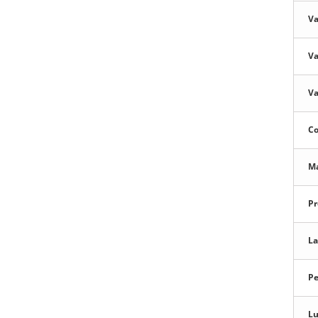
Va
Va
Va
Co
Ma
Pr
La
Pe
Lu