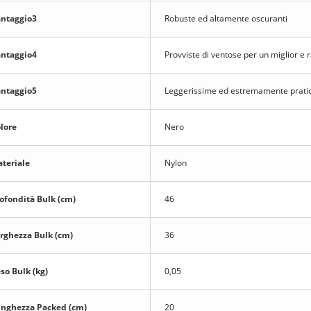
ntaggio3
Robuste ed altamente oscuranti
ntaggio4
Provviste di ventose per un miglior e 
ntaggio5
Leggerissime ed estremamente prati
lore
Nero
teriale
Nylon
ofondità Bulk (cm)
46
rghezza Bulk (cm)
36
so Bulk (kg)
0,05
nghezza Packed (cm)
20