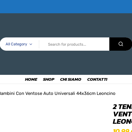
All Category
HOME
SHOP
CHI SIAMO
CONTATTI
 Bambini Con Ventose Auto Universali 44x36cm Leoncino
2 TE
VENT
LEON
10,99