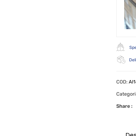
Spe
Del
COD:
AI
Categor
Share :
Des